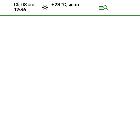
сб, 08 авг.
+
28
°С,
ясно
12:36