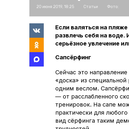
20 июня 2019, 18:25
Статьи
Фото:
Если валяться на пляже
развлечь себя на воде. 
серьёзное увлечение ил
Сапсёрфинг
Сейчас это направление
«доска» из специальной 
одним веслом. Сапсёрфи
— от расслабленного ск
тренировок. На сапе мо
практически для любого 
вид сёрфинга таким дем
трудностей.