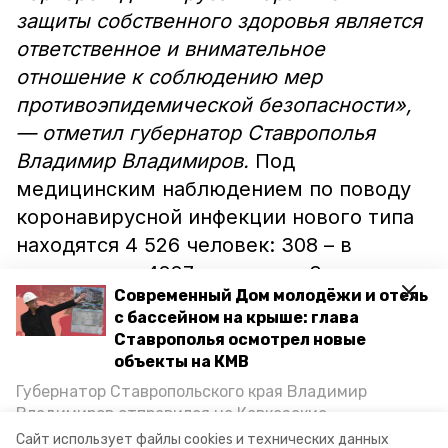
защиты собственного здоровья является
ответственное и внимательное
отношение к соблюдению мер
противоэпидемической безопасности»,
— отметил губернатор Ставрополья
Владимир Владимиров.
Под
медицинским наблюдением по поводу
коронавирусной инфекции нового типа
находятся 4 526 человек: 308 – в
стационаре, 4227 – на дому. За
Современный Дом молодёжи и отель
последние сутки лаборатории края по
с бассейном на крыше: глава
показаниям провели 1262 исследования
Ставрополья осмотрел новые
на COVID-19, за весь период – 46957.
объекты на КМВ
Работа по дальнейшему выявлению
Губернатор Ставропольского края Владимир
контактных лиц продолжается,
Владимиров отправился на Кавказские
Минеральные Воды, чтобы проинспектировать
отметили в министерстве
Сайт использует файлы cookies и технических данных