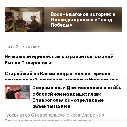
Восемь вагонов истории: в
Минводы приехал «Поезд
Победы»
Читайте также:
Не шашкой единой: как сохраняется казачий
быт на Ставрополье
Старейший на Кавминводах: чем интересен
лютеранский некрополь в посёлке Иноземцево
Современный Дом молодёжи и отель
«Зафиксировать время в материальном»:
с бассейном на крыше: глава
входную группу ко Дворцу эмира Бухарского в
Ставрополья осмотрел новые
Железноводске отреставрируют волонтёры
объекты на КМВ
Губернатор Ставропольского края Владимир
Владимиров отправился на Кавказские
минеральные воды
казаки
история