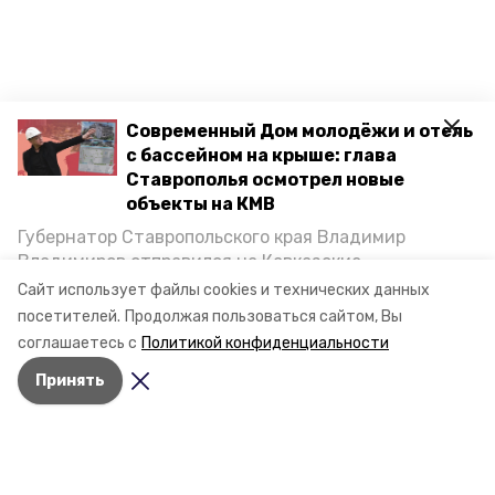
Современный Дом молодёжи и отель
с бассейном на крыше: глава
Ставрополья осмотрел новые
объекты на КМВ
Губернатор Ставропольского края Владимир
Владимиров отправился на Кавказские
Минеральные Воды, чтобы проинспектировать
Сайт использует файлы cookies и технических данных
строительство объектов в Кисловодске и
посетителей.
Продолжая пользоваться сайтом, Вы
Минводах, а также выслушать предложения о
соглашаетесь с
Политикой конфиденциальности
постройке новых точек притяжения для местных
Принять
жителей. Подробнее — в материале «Победы26».
Разделы
Новости