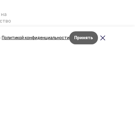
 на
ьство
я о
е — в
с
Политикой конфиденциальности
Принять
га