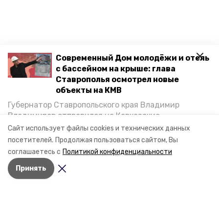
Современный Дом молодёжи и отель
с бассейном на крыше: глава
Ставрополья осмотрел новые
объекты на КМВ
Губернатор Ставропольского края Владимир
Владимиров отправился на Кавказские
Минеральные Воды, чтобы проинспектировать
Сайт использует файлы cookies и технических данных
строительство объектов в Кисловодске и
посетителей.
Продолжая пользоваться сайтом, Вы
Минводах, а также выслушать предложения о
соглашаетесь с
Политикой конфиденциальности
постройке новых точек притяжения для местных
Принять
жителей. Подробнее — в материале «Победы26».
Разделы
Новости