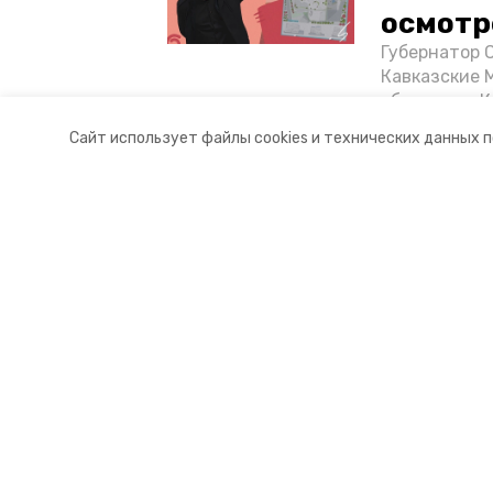
осмотр
Губернатор 
Кавказские 
объектов в 
постройке н
Сайт использует файлы cookies и технических данных 
материале «
Разделы
О комп
Новости
Докуме
Статьи
Контакт
© 2017 — 2025 «Портал Минвод» —
16+
Учредитель ГАУ СК «Ставропольское краевое информац
Главный редактор Тимченко М.П.
+7 (86-52) 33-51-05