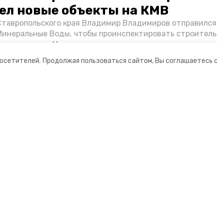
ел новые объекты на КМВ
Ставропольского края Владимир Владимиров отправился
Минеральные Воды, чтобы проинспектировать строител
Кисловодске и Минводах, а также выслушать предложени
овых точек притяжения для местных жителей. Подробне
посетителей.
Продолжая пользоваться сайтом, Вы соглашаетесь 
Победы26».
ании
Мы в соцсетях
нты
ная информация
 портал Минераловодского городского окру
ионное агентство»