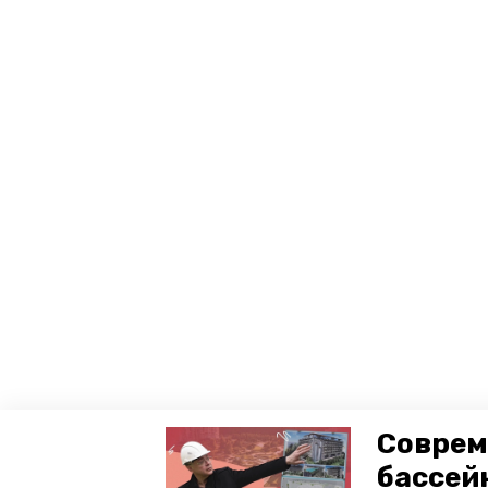
Соврем
бассей