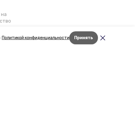
 на
ьство
я о
е — в
с
Политикой конфиденциальности
Принять
га