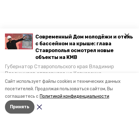
Современный Дом молодёжи и отель
с бассейном на крыше: глава
Ставрополья осмотрел новые
объекты на КМВ
Губернатор Ставропольского края Владимир
Владимиров отправился на Кавказские
Минеральные Воды, чтобы проинспектировать
Сайт использует файлы cookies и технических данных
строительство объектов в Кисловодске и
посетителей.
Продолжая пользоваться сайтом, Вы
Минводах, а также выслушать предложения о
соглашаетесь с
Политикой конфиденциальности
постройке новых точек притяжения для местных
Принять
жителей. Подробнее — в материале «Победы26».
Разделы
Новости