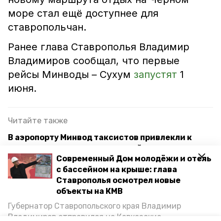
море стал ещё доступнее для
ставропольчан.
Ранее глава Ставрополья Владимир
Владимиров сообщал, что первые
рейсы Минводы – Сухум
запустят
1
июня.
Читайте также
В аэропорту Минвод таксистов привлекли к
ответственности по итогам рейдов
Современный Дом молодёжи и отель
Нового исполнительного директора назначили в
с бассейном на крыше: глава
аэропорту Минеральных Вод
Ставрополья осмотрел новые
объекты на КМВ
Губернатор поручил создать пешеходную
Губернатор Ставропольского края Владимир
инфраструктуру в районе аэропорта Минвод
Владимиров отправился на Кавказские