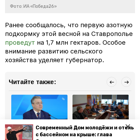
Фото: ИА «Победа26»
Ранее сообщалось, что первую азотную
подкормку этой весной на Ставрополье
проведут
на 1,7 млн гектаров. Особое
внимание развитию сельского
хозяйства уделяет губернатор.
Читайте также:
Современный Дом молодёжи и отель
Общество
Экономика
Эк
с бассейном на крыше: глава
10 марта 2025, 09:46
27 февраля 2025, 12:23
26
Губернатор
Предпринимателям и
Чи