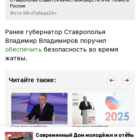
Ставрополье славится качеством шерсти, и не только в
России
Фото: ИА «Победа26»
Ранее губернатор Ставрополья
Владимир Владимиров поручил
обеспечить
безопасность во время
жатвы.
Читайте также:
Сельское хозяйство
Сельское хозяйство
Об
11 июня 2025, 10:09
10 июня 2025, 18:14
5 
Современный Дом молодёжи и отель
Губернатор
Глава Ставрополья: В
На