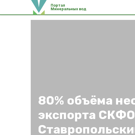
Портал
Минеральных вод
80% объёма не
экспорта СКФО
Ставропольски