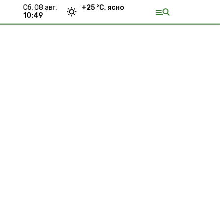
сб, 08 авг.
+
25
°С,
ясно
10:49