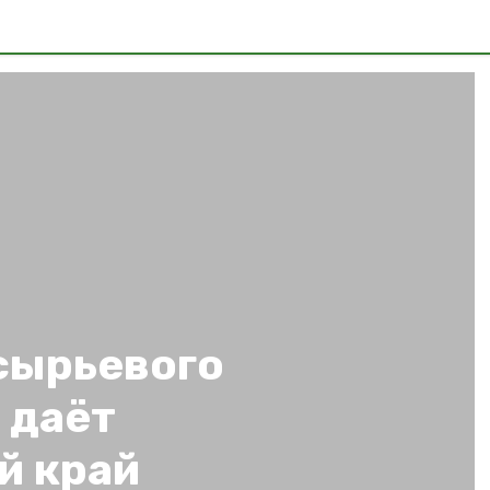
сырьевого
 даёт
й край