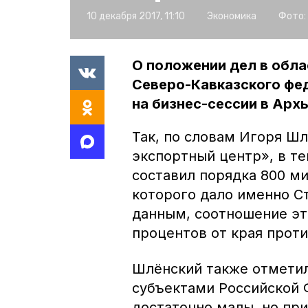
10 декабря 2017, 11:10
Экономика
Фото:
О положении дел в обла
Северо-Кавказского фед
на бизнес-сессии в Арх
Так, по словам Игоря Ш
экспортный центр», в т
составил порядка 800 м
которого дало именно Ст
данным, соотношение эт
процентов от края проти
Шлёнский также отметил
субъектами Российской 
достаточно малы, но пр