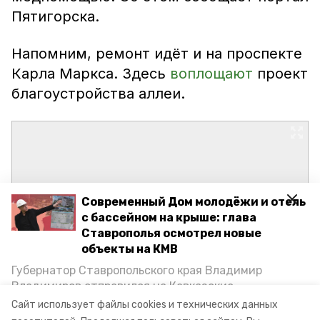
Пятигорска.
Напомним, ремонт идёт и на проспекте
Карла Маркса. Здесь
воплощают
проект
благоустройства аллеи.
Современный Дом молодёжи и отель
с бассейном на крыше: глава
Ставрополья осмотрел новые
объекты на КМВ
Губернатор Ставропольского края Владимир
Владимиров отправился на Кавказские
Минеральные Воды, чтобы проинспектировать
Сайт использует файлы cookies и технических данных
строительство объектов в Кисловодске и