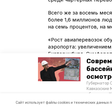
Всего же за восемь мес
более 1,6 миллионов лю
на семь процентов, на м
«Рост авиаперевозок об
аэропорта: увеличением 
Екатеринбург, Симфероп
Соврем
направлений в Ростов-на
Калугу», – пояснили в п
бассей
осмотр
Как сообщалось ранее, 
Губернатор 
Волгограда.
Кавказские 
объектов в 
постройке н
Авторы:
Дмитрий Елшанский
Сайт использует файлы cookies и технических данных 
материале «