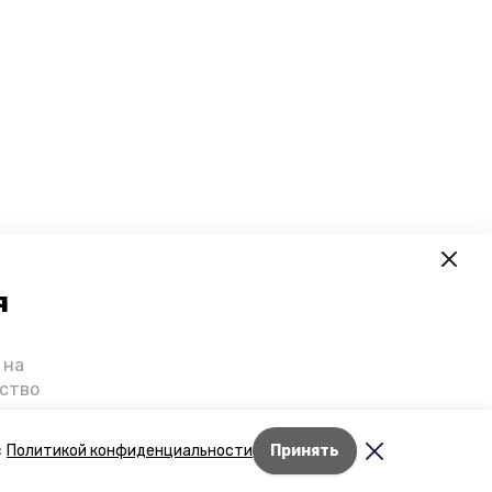
я
 на
ьство
я о
е — в
Лента новостей
с
Политикой конфиденциальности
Принять