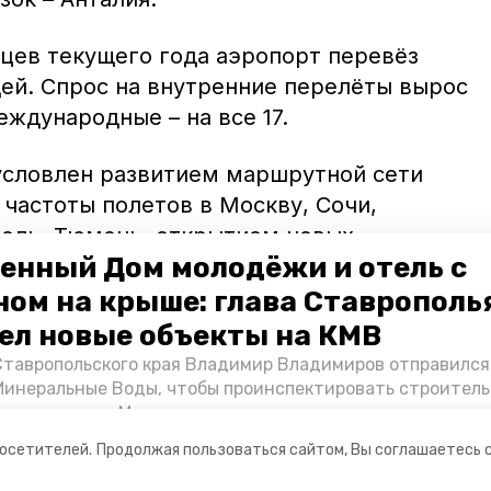
яцев текущего года аэропорт перевёз
дей. Спрос на внутренние перелёты вырос
еждународные – на все 17.
условлен развитием маршрутной сети
частоты полетов в Москву, Сочи,
оль, Тюмень, открытием новых
енный Дом молодёжи и отель с
-Дону, Челябинск, Нижнекамск, Курск и
ресс-службе аэропорта.
ном на крыше: глава Ставрополь
ел новые объекты на КМВ
аэропорт
встретил
первый рейс из
Ставропольского края Владимир Владимиров отправился
Минеральные Воды, чтобы проинспектировать строител
Кисловодске и Минводах, а также выслушать предложени
овых точек притяжения для местных жителей. Подробне
посетителей.
Продолжая пользоваться сайтом, Вы соглашаетесь 
Победы26».