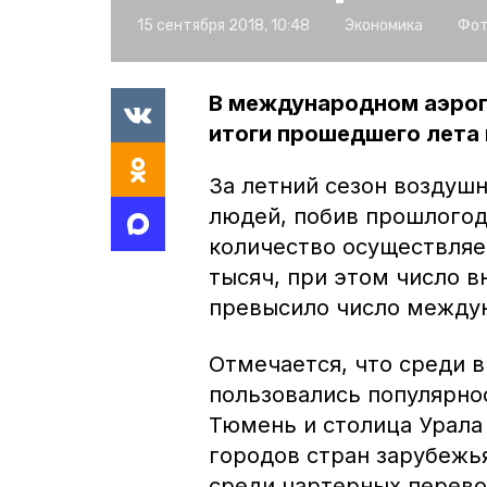
15 сентября 2018, 10:48
Экономика
Фот
В международном аэро
итоги прошедшего лета
За летний сезон воздушн
людей, побив прошлогод
количество осуществляе
тысяч, при этом число в
превысило число между
Отмечается, что среди 
пользовались популярно
Тюмень и столица Урала 
городов стран зарубежья
среди чартерных перевоз