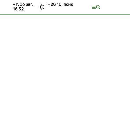
чт, 06 авг.
+
28
°С,
ясно
16:32