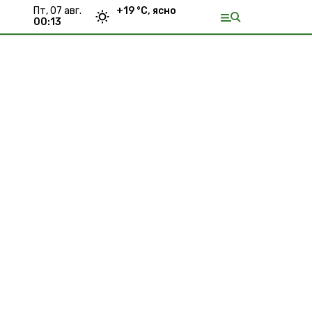
пт, 07 авг.
+
19
°С,
ясно
00:13