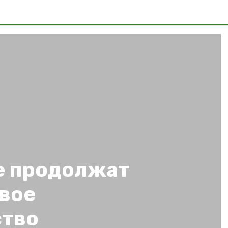
е продолжат
овое
ство