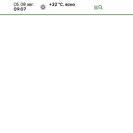
сб, 08 авг.
+
22
°С,
ясно
09:07