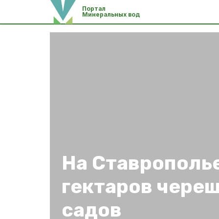
Портал
Минеральных вод
На Ставрополь
гектаров чере
садов