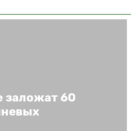
е заложат 60
шневых