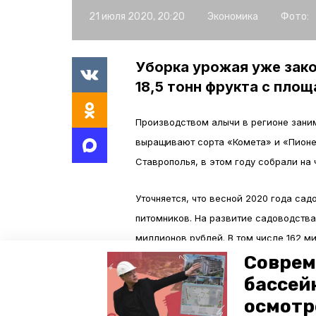
21 июля 2020, 20:20
Экономика
Фото:
Уборка урожая уже зако
18,5 тонн фрукта с площ
Производством алычи в регионе зани
выращивают сорта «Комета» и «Пионе
Ставрополья, в этом году собрали на
Уточняется, что весной 2020 года сад
питомников. На развитие садоводства
миллионов рублей. В том числе 162 м
большем, чем получили аграрии в 201
Соврем
миллионов рублей.
бассей
осмотр