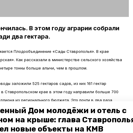
нчилась. В этом году аграрии собрали
ади два гектара.
мается Плодообъединение «Сады Ставрополья». В крае
рская». Как рассказали в министерстве сельского хозяйства
 четыре тонны больше алычи, чем в прошлом.
оводы заложили 525 гектаров садов, из них 161 гектар
 в Ставропольском крае в этом году направили больше 700
иллиона из регионального бюджета. Это почти в два раза
9 году. Тогда господдержка садоводов
составила
370
енный Дом молодёжи и отель с
ном на крыше: глава Ставрополь
ел новые объекты на КМВ