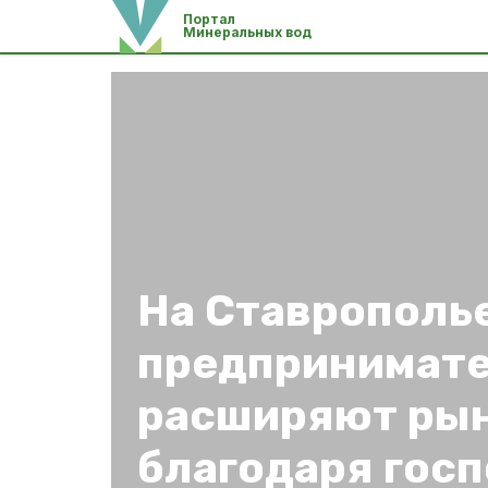
Портал
Минеральных вод
На Ставрополь
предпринимат
расширяют рын
благодаря гос