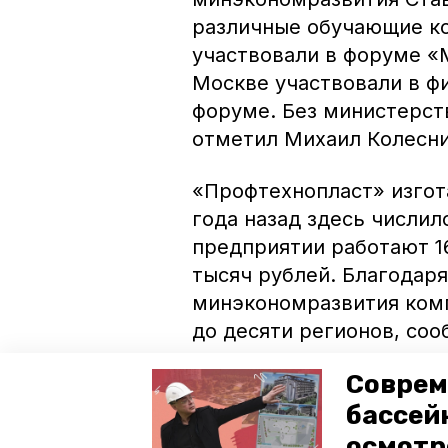
различные обучающие к
участвовали в форуме «
Москве участвовали в ф
форуме. Без министерств
отметил Михаил Колесни
«Профтехнопласт» изгот
года назад здесь числил
предприятии работают 16
тысяч рублей. Благодар
минэкономразвития ком
до десяти регионов, со
Соврем
На сайте мойбизнес.рф 
касающиеся малого и сре
бассей
поддержки МСП, а также
осмотр