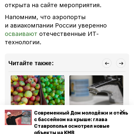
открыта на сайте мероприятия.
Напомним, что
аэропорты
и авиакомпании России уверенно
осваивают
отечественные ИТ-
технологии
.
Читайте также:
Общество
ЖКХ
Кул
Современный Дом молодёжи и отель
24 сентября 2025, 10:01
22 сентября 2025, 18:28
22
Ярмарку выходного дня
Глава округа опроверг
Де
с бассейном на крыше: глава
устроят в Минводах 27
фейк о привлечении
пр
Ставрополья осмотрел новые
сентября
спасателей к ремонту
Де
коллекторов Минвод
кр
объекты на КМВ