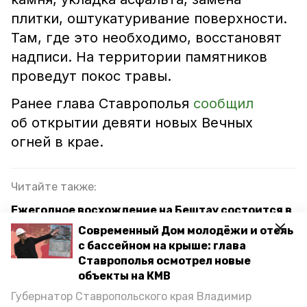
плитки, оштукатуривание поверхности.
Там, где это необходимо, восстановят
надписи. На территории памятников
проведут покос травы.
Ранее глава Ставрополья
сообщил
об открытии девяти новых Вечных
огней в крае.
Читайте также:
Ежегодное восхождение на Бештау состоится в
Железноводске в честь 9 Мая
Современный Дом молодёжи и отель
с бассейном на крыше: глава
Терские казаки из Ставропольского края
Ставрополья осмотрел новые
готовятся к параду на Красной площади
объекты на КМВ
Губернатор Владимиров напомнил
Губернатор Ставропольского края Владимир