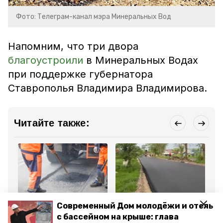
Фото: Телеграм-канал мэра Минеральных Вод
Напомним, что
три двора
благоустроили
в Минеральных Водах
при поддержке губернатора
Ставрополья Владимира Владимирова
.
Читайте также:
Благоустройство
Благоустройство
Об
Современный Дом молодёжи и отель
28 июня 2025, 09:33
9 мая 2025, 09:43
15
Ремонт трёх дорог
Капитальный ремонт
Ре
с бассейном на крыше: глава
заканчивают в
дороги завершается в
ул