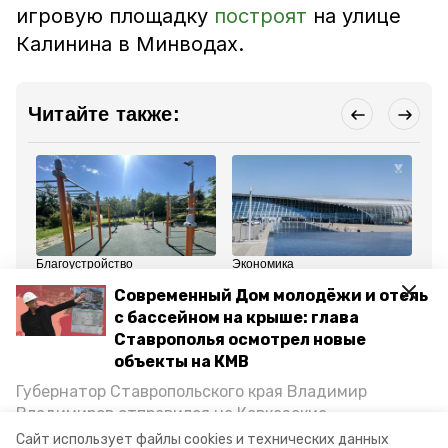
игровую площадку
построят
на улице
Калинина в Минводах.
Читайте также:
Благоустройство
Экономика
ЖК
19 июня , 15:35
17 июня , 10:59
11
Современный Дом молодёжи и отель
Две новые
Минераловодский округ
Те
спортплощадки
вошёл в тройку лидеров
ку
с бассейном на крыше: глава
появятся в
инвестрейтинга
бл
Ставрополья осмотрел новые
Минераловодском
Ставрополья
Ми
округе
ок
объекты на КМВ
Губернатор Ставропольского края Владимир
Все новости
Владимиров отправился на Кавказские
Минеральные Воды, чтобы проинспектировать
Сайт использует файлы cookies и технических данных