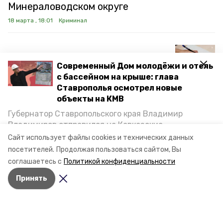
Минераловодском округе
18 марта , 18:01
Криминал
Рецидивист угнал машину ради
Современный Дом молодёжи и отель
поездки за сигаретами в
с бассейном на крыше: глава
Минводах
Ставрополья осмотрел новые
15 марта , 09:30
Криминал
объекты на КМВ
Губернатор Ставропольского края Владимир
Владимиров отправился на Кавказские
Женщину с золотыми слитками
Минеральные Воды, чтобы проинспектировать
Сайт использует файлы cookies и технических данных
на 4,4 млн рублей задержали в
строительство объектов в Кисловодске и
посетителей.
Продолжая пользоваться сайтом, Вы
Минводах, а также выслушать предложения о
аэропорту Минвод
соглашаетесь с
Политикой конфиденциальности
постройке новых точек притяжения для местных
12 марта , 17:09
Криминал
Принять
жителей. Подробнее — в материале «Победы26».
Житель Ставрополья устроил