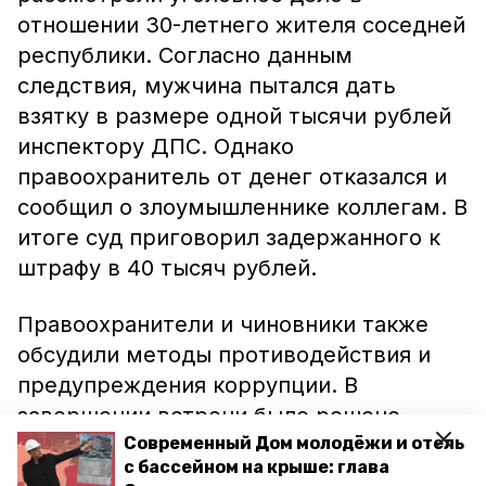
отношении 30-летнего жителя соседней
республики. Согласно данным
следствия, мужчина пытался дать
взятку в размере одной тысячи рублей
инспектору ДПС. Однако
правоохранитель от денег отказался и
сообщил о злоумышленнике коллегам. В
итоге суд приговорил задержанного к
штрафу в 40 тысяч рублей.
Правоохранители и чиновники также
обсудили методы противодействия и
предупреждения коррупции. В
завершении встречи было решено
провести подобные антикоррупционные
Современный Дом молодёжи и отель
с бассейном на крыше: глава
занятия среди государственных и