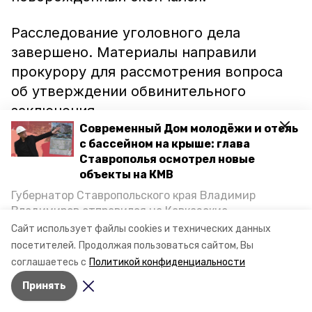
Расследование уголовного дела
завершено. Материалы направили
прокурору для рассмотрения вопроса
об утверждении обвинительного
заключения.
Современный Дом молодёжи и отель
с бассейном на крыше: глава
Ранее врач из Ипатовского округа
Ставрополья осмотрел новые
попала под следствие
из-за того, что не
объекты на КМВ
смогла вовремя определить у пациента
Губернатор Ставропольского края Владимир
гипертоническую болезнь и не
Владимиров отправился на Кавказские
отправила его в стационар. Об этом
Минеральные Воды, чтобы проинспектировать
Сайт использует файлы cookies и технических данных
строительство объектов в Кисловодске и
сообщал портал «Победа26».
посетителей.
Продолжая пользоваться сайтом, Вы
Минводах, а также выслушать предложения о
соглашаетесь с
Политикой конфиденциальности
постройке новых точек притяжения для местных
Принять
жителей. Подробнее — в материале «Победы26».
Авторы:
Анастасия Бурдыга