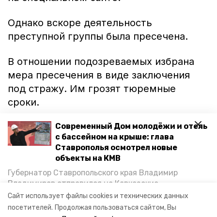
Однако вскоре деятельность
преступной группы была пресечена.
В отношении подозреваемых избрана
мера пресечения в виде заключения
под стражу. Им грозят тюремные
сроки.
Сейчас правоохранители принимают
Современный Дом молодёжи и отель
с бассейном на крыше: глава
все меры к тому, чтобы установить и
Ставрополья осмотрел новые
задержать организатора группы.
объекты на КМВ
Губернатор Ставропольского края Владимир
Напомним, до этого минераловодские
Владимиров отправился на Кавказские
полицейские
прервали турне фургона
с
Минеральные Воды, чтобы проинспектировать
Сайт использует файлы cookies и технических данных
строительство объектов в Кисловодске и
пятью тысячами бутылок «палёнки».
посетителей.
Продолжая пользоваться сайтом, Вы
Минводах, а также выслушать предложения о