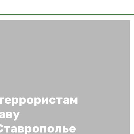
 террористам
аву
 Ставрополье