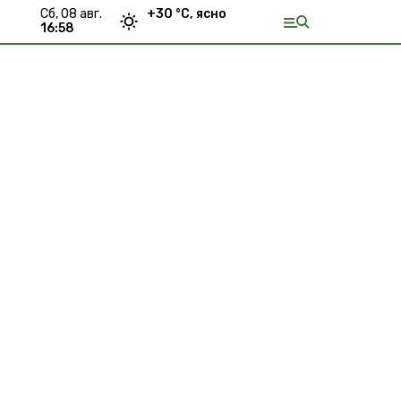
сб, 08 авг.
+
30
°С,
ясно
16:58