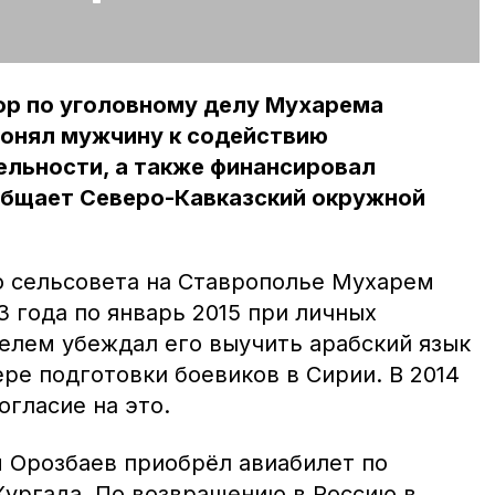
ор по уголовному делу Мухарема
лонял мужчину к содействию
ельности, а также финансировал
общает Северо-Кавказский окружной
о сельсовета на Ставрополье Мухарем
3 года по январь 2015 при личных
елем убеждал его выучить арабский язык
ере подготовки боевиков в Сирии. В 2014
огласие на это.
м Орозбаев приобрёл авиабилет по
ургада. По возвращению в Россию в