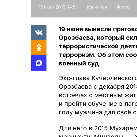
19 июня 2018, 14:51
Криминал
Фото:
19 июня вынесли пригов
Орозбаева, который ск
террористической деят
терроризм. Об этом со
военный суд.
Экс-глава Кучерлинског
Орозбаева с декабря 201
встречах с местным жит
и пройти обучение в лаг
году мужчина дал своё с
Для него в 2015 Мухаре
маршруту: Минводы — Х