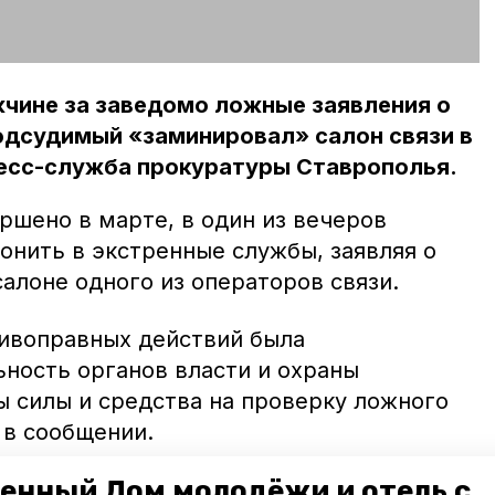
жчине за заведомо ложные заявления о
одсудимый «заминировал» салон связи в
есс-служба прокуратуры Ставрополья.
ршено в марте, в один из вечеров
онить в экстренные службы, заявляя о
алоне одного из операторов связи.
тивоправных действий была
ьность органов власти и охраны
ы силы и средства на проверку ложного
 в сообщении.
енный Дом молодёжи и отель с
 к полутора годам лишения свободы.