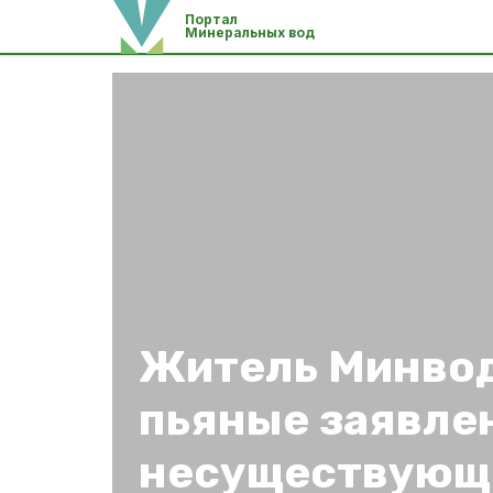
Портал
Минеральных вод
Житель Минвод
пьяные заявле
несуществующ