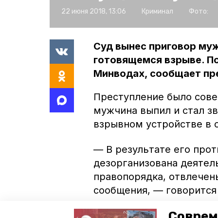
22 июня 2018, 13:06
Криминал
Фото:
Суд вынес приговор му
готовящемся взрыве. П
Минводах, сообщает пр
Преступление было сове
мужчина выпил и стал зв
взрывном устройстве в с
— В результате его про
дезорганизована деятел
правопорядка, отвлечен
сообщения, — говорится
Соврем
Суд приговорил мужчину