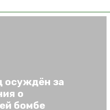
 осуждён за
ния о
ей бомбе