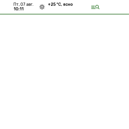
пт, 07 авг.
+
25
°С,
ясно
10:11