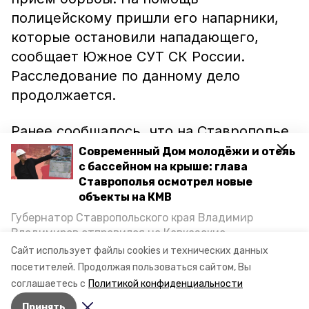
полицейскому пришли его напарники,
которые остановили нападающего,
сообщает Южное СУТ СК России.
Расследование по данному дело
продолжается.
Ранее сообщалось, что на Ставрополье
свидетель по уголовному делу
избил
Современный Дом молодёжи и отель
с бассейном на крыше: глава
следователя. 32-летний мужчина хотел
Ставрополья осмотрел новые
уничтожить процессуальные
объекты на КМВ
документы, но женщина-
Губернатор Ставропольского края Владимир
правоохранитель не позволила ему это
Владимиров отправился на Кавказские
сделать. Тогда он ударил её локтем и
Минеральные Воды, чтобы проинспектировать
Сайт использует файлы cookies и технических данных
строительство объектов в Кисловодске и
кулаком.
посетителей.
Продолжая пользоваться сайтом, Вы
Минводах, а также выслушать предложения о
соглашаетесь с
Политикой конфиденциальности
постройке новых точек притяжения для местных
Принять
жителей. Подробнее — в материале «Победы26».