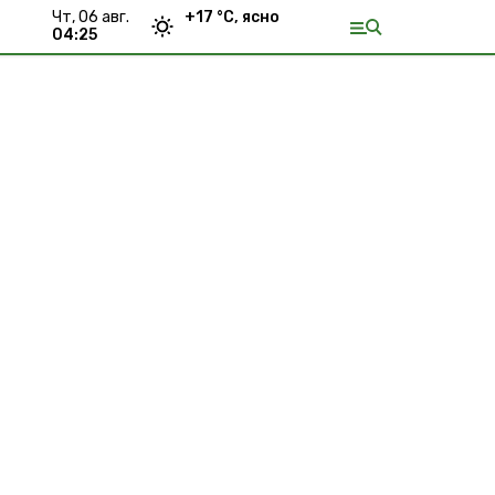
чт, 06 авг.
+
17
°С,
ясно
04:25