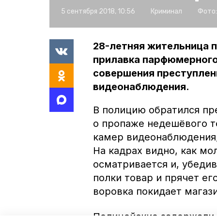
5 сентября 2018, 10:56
Криминал
Фото:
28-летняя жительница п
прилавка парфюмерного
совершения преступлен
видеонаблюдения.
В полицию обратился пре
о пропаже недешёвого т
камер видеонаблюдения,
На кадрах видно, как мо
осматривается и, убедив
полки товар и прячет ег
воровка покидает магаз
Полицейские задержали 