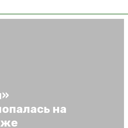
я»
попалась на
аже