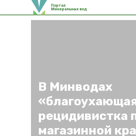
Портал
Минеральных вод
В Минводах
«благоухающа
рецидивистка 
магазинной кр