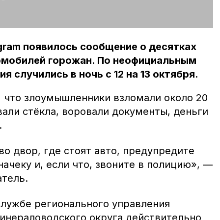
agram появилось сообщение о десятках
омобилей горожан. По неофициальным
я случились в ночь с 12 на 13 октября.
, что злоумышленники взломали около 20
вали стёкла, воровали документы, деньги
.
во двор, где стоят авто, предупредите
начеку и, если что, звоните в полицию», —
тель.
-службе регионального управления
инераловодского округа действительно