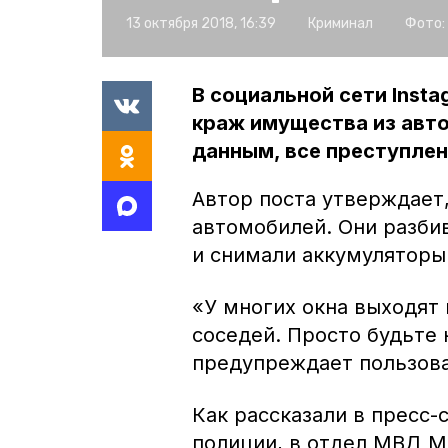
13 октября 2018, 16:39
Криминал
Фото:
В социальной сети Inst
краж имущества из авт
данным, все преступлени
Автор поста утверждает
автомобилей. Они разби
и снимали аккумуляторы
«У многих окна выходят 
соседей. Просто будьте 
предупреждает пользова
Как рассказали в пресс
полиции, в отдел МВД М