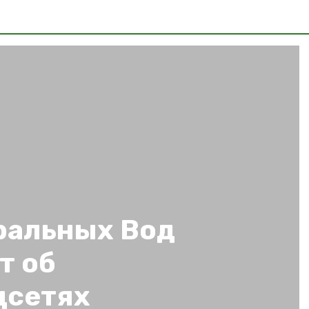
ральных Вод
т об
цсетях