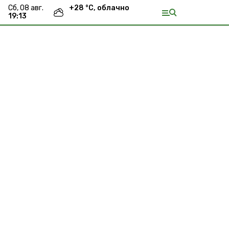
сб, 08 авг.
+
28
°С,
облачно
19:13