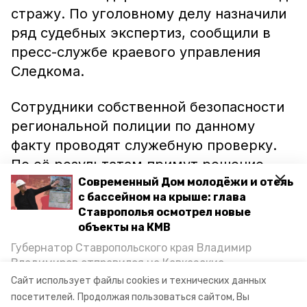
стражу. По уголовному делу назначили
ряд судебных экспертиз, сообщили в
пресс-службе краевого управления
Следкома.
Сотрудники собственной безопасности
региональной полиции по данному
факту проводят служебную проверку.
По её результатам примут решение,
имеет ли право сотрудник продолжать
Современный Дом молодёжи и отель
с бассейном на крыше: глава
службу в органах внутренних дел.
Ставрополья осмотрел новые
объекты на КМВ
Ранее сообщалось, что в аэропорту
Губернатор Ставропольского края Владимир
Минеральных Вод
задержали
Владимиров отправился на Кавказские
мошенника, который пытался скрыться
Минеральные Воды, чтобы проинспектировать
Сайт использует файлы cookies и технических данных
строительство объектов в Кисловодске и
от правоохранительных органов.
посетителей.
Продолжая пользоваться сайтом, Вы