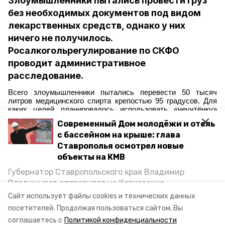
Злоумышленники пытались провести груз
без необходимых документов под видом
лекарственных средств, однако у них
ничего не получилось.
Росалкогольрегулирование по СКФО
проводит административное
расследование.
Всего злоумышленники пытались перевести 50 тысяч
литров медицинского спирта крепостью 95 градусов. Для
каких целей планировалось использовать «неучтёнку»
пока неизвестно.
Современный Дом молодёжи и отель
«Задержано два большегрузных транспортных средства,
с бассейном на крыше: глава
перевозивших медицинский спирт без
товаросопроводительных документов и фиксации в
Ставрополья осмотрел новые
ЕГАИС», — говорится в сообщении ведомства.
объекты на КМВ
Недавно на Ставрополье мошенник
обманул заказчика
на
20 тысяч рублей. Он обещал помочь с сайтом и закупкой
Губернатор Ставропольского края Владимир
оргтехники, взял предоплату, но за работу так и не брался.
Владимиров отправился на Кавказские
Теперь ему грозит тюрьма.
Минеральные Воды, чтобы проинспектировать
Сайт использует файлы cookies и технических данных
строительство объектов в Кисловодске и
посетителей.
Продолжая пользоваться сайтом, Вы
Авторы:
Никита Пешков
Минводах, а также выслушать предложения о
соглашаетесь с
Политикой конфиденциальности