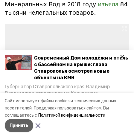
Минеральных Вод в 2018 году
изъяла
84
тысячи нелегальных товаров.
Современный Дом молодёжи и отель
с бассейном на крыше: глава
Ставрополья осмотрел новые
объекты на КМВ
Губернатор Ставропольского края Владимир
Владимиров отправился на Кавказские
Минеральные Воды, чтобы проинспектировать
Сайт использует файлы cookies и технических данных
строительство объектов в Кисловодске и
посетителей.
Продолжая пользоваться сайтом, Вы
Минводах, а также выслушать предложения о
соглашаетесь с
Политикой конфиденциальности
постройке новых точек притяжения для местных
Принять
жителей. Подробнее — в материале «Победы26».
Авторы:
Сергей Гаврилюк