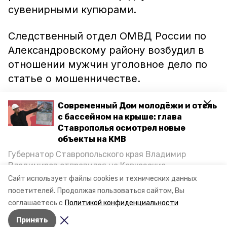
сувенирными купюрами.
Следственный отдел ОМВД России по
Александровскому району возбудил в
отношении мужчин уголовное дело по
статье о мошенничестве.
А в середине мая житель
Современный Дом молодёжи и отель
с бассейном на крыше: глава
Минераловодского округа
Ставрополья осмотрел новые
зарегистрировал в Росреестре нежилые
объекты на КМВ
здания, которых на самом деле не было.
Губернатор Ставропольского края Владимир
Тем самым он
нанёс ущерб
местной
Владимиров отправился на Кавказские
администрации в размере 1,9 миллиона
Минеральные Воды, чтобы проинспектировать
Сайт использует файлы cookies и технических данных
строительство объектов в Кисловодске и
рублей.
посетителей.
Продолжая пользоваться сайтом, Вы
Минводах, а также выслушать предложения о
соглашаетесь с
Политикой конфиденциальности
постройке новых точек притяжения для местных
Принять
жителей. Подробнее — в материале «Победы26».
Авторы:
Сергей Гаврилюк