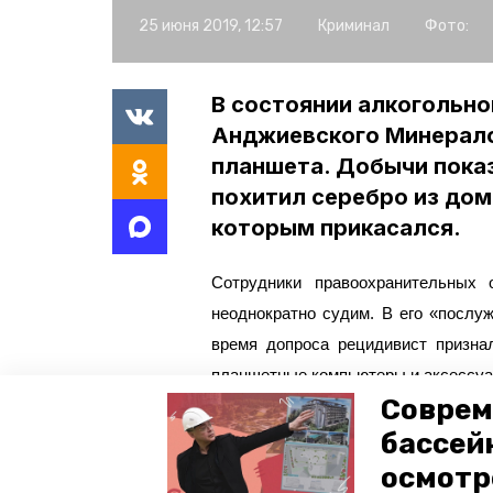
25 июня 2019, 12:57
Криминал
Фото:
В состоянии алкогольно
Анджиевского Минерало
планшета. Добычи пока
похитил серебро из дома
которым прикасался.
Сотрудники правоохранительных 
неоднократно судим. В его «послуж
время допроса рецидивист призна
планшетные компьютеры и аксессуар
Соврем
«Общий ущерб, причинённый потер
уголовных дела», — рассказали в 
бассей
за серию краж рецидивист может ли
осмотр