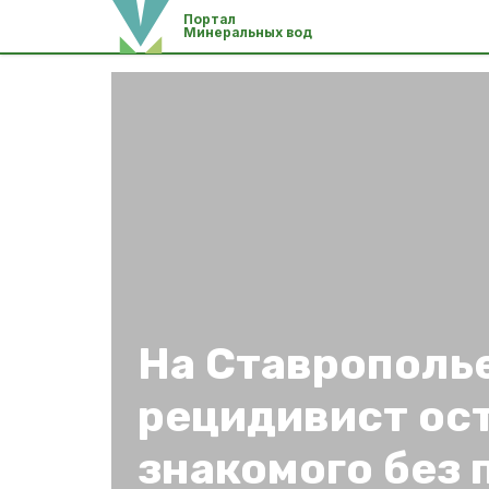
Портал
Минеральных вод
На Ставрополь
рецидивист ос
знакомого без