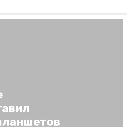
е
тавил
 планшетов