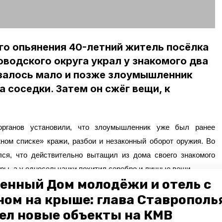
го опьянения 40-летний житель посёлка
водского округа украл у знакомого два
залось мало и позже злоумышленник
 соседки. Затем он сжёг вещи, к
органов установили, что злоумышленник уже был ранее
ном списке» кражи, разбои и незаконный оборот оружия. Во
лся, что действительно вытащил из дома своего знакомого
ы, а у односельчанки похитил серебро и личные вещи.
енный Дом молодёжи и отель с
певшим, составил более 30 тысяч рублей. Возбуждено два
краевом управлении МВД России. В ведомстве сообщили, что
ном на крыше: глава Ставрополь
шиться свободы на срок до шести лет.
ел новые объекты на КМВ