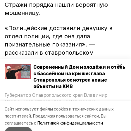
Стражи порядка нашли вероятную
мошенницу.
«Полицейские доставили девушку в
отдел полиции, где она дала
признательные показания», —
рассказали в ставропольском
управлении МВД.
Современный Дом молодёжи и отель
с бассейном на крыше: глава
Возбуждено уголовное дело.
Ставрополья осмотрел новые
объекты на КМВ
Напомним, до этого
сообщалось
о
Губернатор Ставропольского края Владимир
рецидивистке из Георгиевска, которая,
Владимиров отправился на Кавказские
по версии следствия, оставила двух
Минеральные Воды, чтобы проинспектировать
Сайт использует файлы cookies и технических данных
строительство объектов в Кисловодске и
мужчин без денег и техники.
посетителей.
Продолжая пользоваться сайтом, Вы
Минводах, а также выслушать предложения о
соглашаетесь с
Политикой конфиденциальности
постройке новых точек притяжения для местных