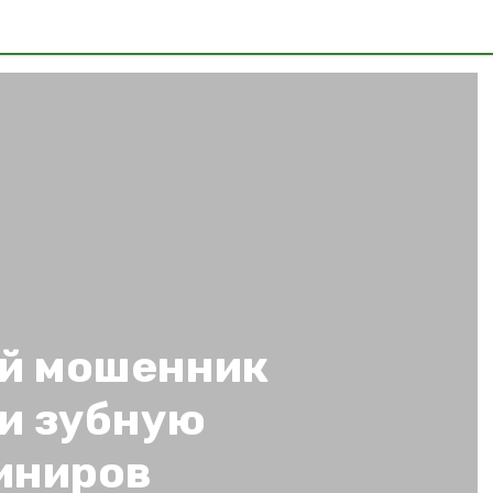
й мошенник
ми зубную
иниров