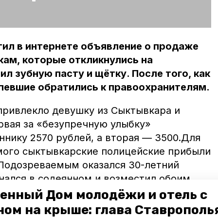
ил в интернете объявление о продаже
кам, которые откликнулись на
л зубную пасту и щётку. После того, как
певшие обратились к правоохранителям.
ривлекло девушку из Сыктывкара и
рвая за «безупречную улыбку»
нику 2570 рублей, а вторая — 3500.Для
мого сыктывкарские полицейские прибыли
 Подозреваемым оказался 30-летний
нался в содеянном и возместил обоим
бщили в МВД по республике Коми.
енный Дом молодёжи и отель с
енности аферисту не удалось.
ном на крыше: глава Ставрополь