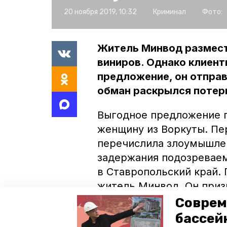
20 ноября 2019, 10:32
Криминал
Фото:
Житель Минвод размест
виниров. Однако клиент
предложение, он отправи
обман раскрылся потер
Выгодное предложение п
женщину из Воркуты. Пе
перечислила злоумышлен
задержания подозревае
в Ставропольский край.
житель Минвод. Он приз
потерпевшим ущерб, соо
Соврем
Однако уйти от ответств
бассей