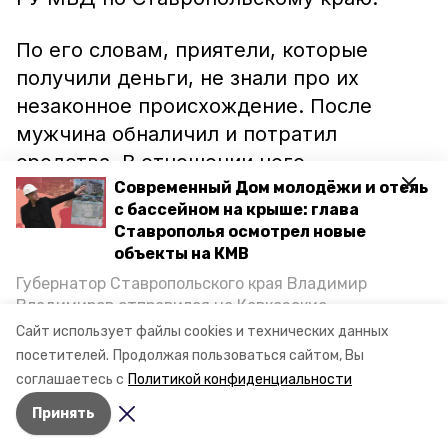
По его словам, приятели, которые
получили деньги, не знали про их
незаконное происхождение. После
мужчина обналичил и потратил
средства. В отношении него
возбуждено уголовное дело по статье
Современный Дом молодёжи и отель
с бассейном на крыше: глава
«Кража».
Ставрополья осмотрел новые
объекты на КМВ
Ранее сообщалось о не менее
Губернатор Ставропольского края Владимир
находчивых воришках в Минводах,
Владимиров отправился на Кавказские
которые через крышу
украли
деньги из
Минеральные Воды, чтобы проинспектировать
Сайт использует файлы cookies и технических данных
строительство объектов в Кисловодске и
магазина.
посетителей.
Продолжая пользоваться сайтом, Вы
Минводах, а также выслушать предложения о
соглашаетесь с
Политикой конфиденциальности
постройке новых точек притяжения для местных
Принять
жителей. Подробнее — в материале «Победы26».
Авторы:
Никита Пешков