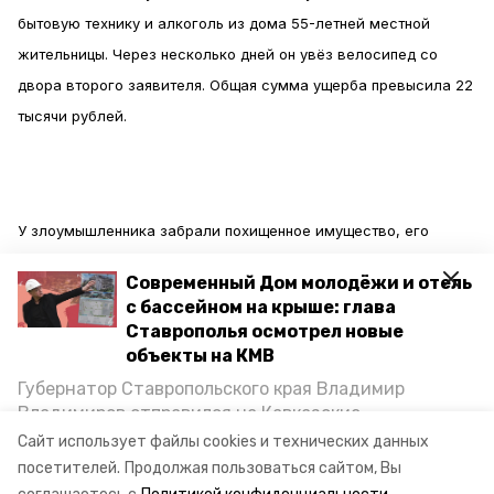
бытовую технику и алкоголь из дома 55-летней местной
жительницы. Через несколько дней он увёз велосипед со
двора второго заявителя. Общая сумма ущерба превысила 22
тысячи рублей.
У злоумышленника забрали похищенное имущество, его
вернут хозяевам после необходимых процессуальных
Современный Дом молодёжи и отель
действий. По факту кражи возбуждено уголовное дело.
с бассейном на крыше: глава
Задержанного заключили под стражу.
Ставрополья осмотрел новые
объекты на КМВ
Губернатор Ставропольского края Владимир
Владимиров отправился на Кавказские
Минеральные Воды, чтобы проинспектировать
Ранее в Ульяновке женщина
обнесла
квартиру 60-летнего
Сайт использует файлы cookies и технических данных
строительство объектов в Кисловодске и
посетителей.
Продолжая пользоваться сайтом, Вы
родственника.
Минводах, а также выслушать предложения о