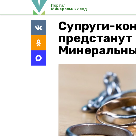
Портал
Минеральных вод
Супруги-ко
предстанут 
Минеральны