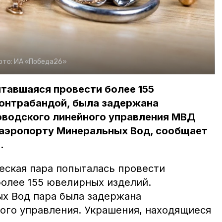
ото:
ИА «Победа26»
тавшаяся провести более 155
онтрабандой, была задержана
водского линейного управления МВД
в аэропорту Минеральных Вод, сообщает
.
еская пара попыталась провести
более 155 ювелирных изделий.
х Вод пара была задержана
ого управления. Украшения, находящиеся