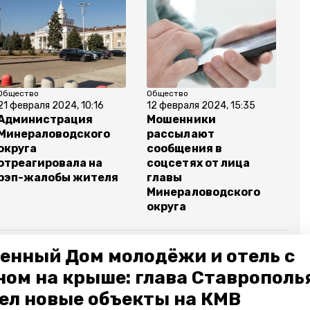
Общество
Общество
21 февраля 2024, 10:16
12 февраля 2024, 15:35
Администрация
Мошенники
Минераловодского
рассылают
округа
сообщения в
отреагировала на
соцсетях от лица
рэп-жалобы жителя
главы
Минераловодского
округа
енный Дом молодёжи и отель с
ном на крыше: глава Ставрополь
округ
ставропольский край
контрабанда
ел новые объекты на КМВ