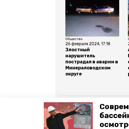
Общество
26 февраля 2024, 17:18
Злостный
нарушитель
пострадал в аварии в
Минераловодском
округе
Все новости
Соврем
бассей
минераловодский муниципальный 
осмотр