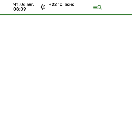
чт, 06 авг.
+
22
°С,
ясно
08:09