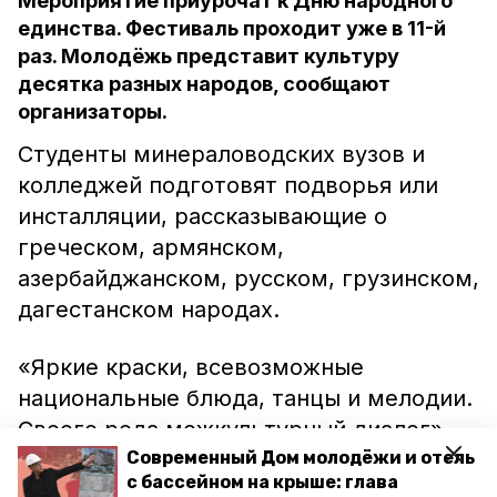
Мероприятие приурочат к Дню народного
единства. Фестиваль проходит уже в 11-й
раз. Молодёжь представит культуру
десятка разных народов, сообщают
организаторы.
Студенты минераловодских вузов и
колледжей подготовят подворья или
инсталляции, рассказывающие о
греческом, армянском,
азербайджанском, русском, грузинском,
дагестанском народах.
«Яркие краски, всевозможные
национальные блюда, танцы и мелодии.
Своего рода межкультурный диалог», —
говорится в сообщении администрации.
Современный Дом молодёжи и отель
с бассейном на крыше: глава