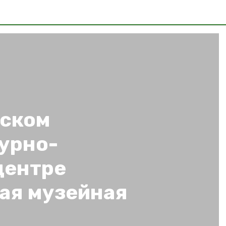
дском
урно-
центре
ая музейная