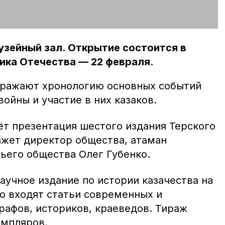
узейный зал. Открытие состоится в
ика Отечества — 22 февраля.
тражают хронологию основных событий
ойны и участие в них казаков.
ёт презентация шестого издания Терского
ажет директор общества, атаман
ьего общества Олег Губенко.
аучное издание по истории казачества на
го входят статьи современных и
афов, историков, краеведов. Тираж
емпляров.