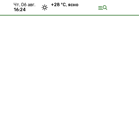
чт, 06 авг.
+
28
°С,
ясно
16:24