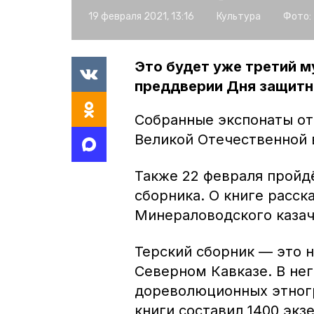
19 февраля 2021, 13:16
Культура
Фото:
Это будет уже третий м
преддверии Дня защитн
Собранные экспонаты о
Великой Отечественной в
Также 22 февраля пройд
сборника. О книге расск
Минераловодского казач
Терский сборник — это н
Северном Кавказе. В не
дореволюционных этногр
книги составил 1400 экз