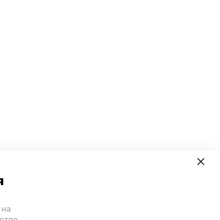
я
 на
ьство