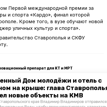
ром Первой международной премии за
ры и спорта «Кардо», финал которой
рополе. Кроме того, в вузе обучают новой
жер уличных культур и спорта».
правительство Ставрополья и СКФУ
ту.
новационный препарат для КТ и МРТ
тво с палестинским вузом Аль-Истикляль
енный Дом молодёжи и отель с
ном на крыше: глава Ставрополь
сперты
исследование
уличная культура
ел новые объекты на КМВ
Ставропольского края Владимир Владимиров отправился
тво
Минеральные Воды, чтобы проинспектировать строител