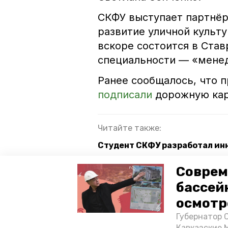
СКФУ выступает партнё
развитие уличной культу
вскоре состоится в Став
специальности — «менед
Ранее сообщалось, что 
подписали
дорожную кар
Читайте также:
Студент СКФУ разработал ин
СКФУ развивает сотрудничес
Соврем
бассей
скфу
ставрополье
эк
осмотр
Губернатор 
стрит-арт
уличное искусс
Кавказские 