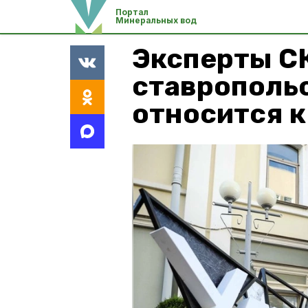
Портал
Минеральных вод
Эксперты С
ставрополь
относится к