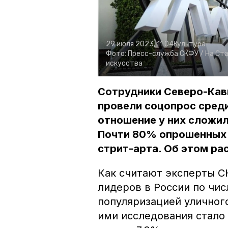
29 июля 2023, 11:04
Культура
Фото:
Пресс-служба СКФУ /
На Ст
искусства
Сотрудники Северо-Кав
провели соцопрос среди
отношение у них сложил
Почти 80% опрошенных 
стрит-арта. Об этом ра
Как считают эксперты С
лидеров в России по чис
популяризацией уличного
ими исследования стало 