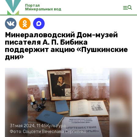
Портал
Минеральных вод
Минераловодский Дом-музей
писателя А. П. Бибика
поддержит акцию «Пушкинские
дни»
31 мая 2024, 11:45
Культура
Фото:
Соцсети Вячеслава Сергиенко