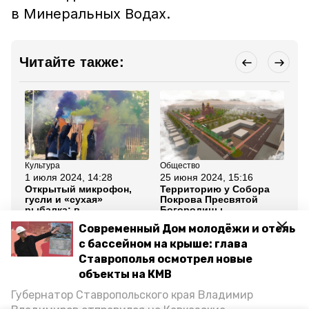
в Минеральных Водах.
Читайте также:
Культура
Общество
Об
1 июля 2024, 14:28
25 июня 2024, 15:16
24
Открытый микрофон,
Территорию у Собора
Фе
гусли и «сухая»
Покрова Пресвятой
эк
рыбалка: в
Богородицы
тр
Минеральных Водах
благоустроят в
Ми
Современный Дом молодёжи и отель
отметили День
Минводах
молодёжи
с бассейном на крыше: глава
Ставрополья осмотрел новые
Все новости
объекты на КМВ
Губернатор Ставропольского края Владимир