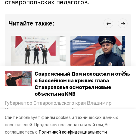
ставропольских педагогов.
Читайте также:
Экономика
Общество
Сп
Современный Дом молодёжи и отель
9 октября 2025, 16:07
11 октября 2025, 09:54
1 
Губернатор
Полицейский из Минвод
Фе
с бассейном на крыше: глава
Ставрополья открыл
лидирует в конкурсе
эк
Ставрополья осмотрел новые
международный форум
«Народный участковый»
Де
InRussia
объекты на КМВ
Губернатор Ставропольского края Владимир
Все новости
Владимиров отправился на Кавказские
Минеральные Воды, чтобы проинспектировать
Сайт использует файлы cookies и технических данных
строительство объектов в Кисловодске и
посетителей.
Продолжая пользоваться сайтом, Вы
конкурс
спектакль
минводы
Минводах, а также выслушать предложения о
соглашаетесь с
Политикой конфиденциальности