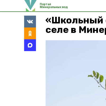
Портал
Минеральных вод
«Школьный 
селе в Мине