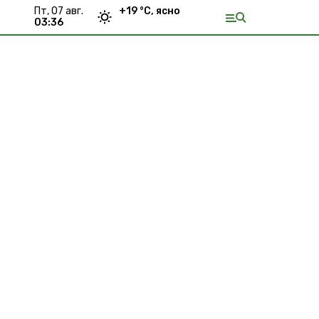
пт, 07 авг.
+
19
°С,
ясно
03:36