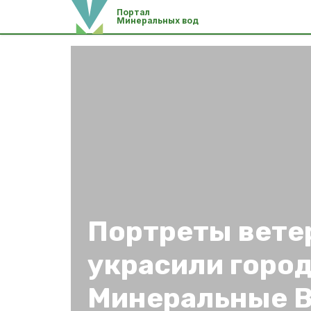
Портал
Минеральных вод
Портреты вете
украсили горо
Минеральные 