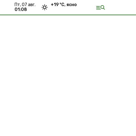
пт, 07 авг.
+
19
°С,
ясно
01:08