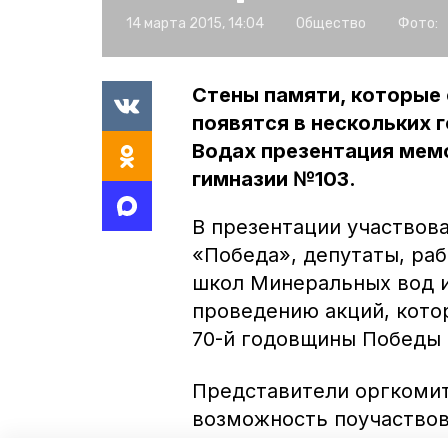
14 марта 2015, 14:04
Общество
Фото:
Стены памяти, которые 
появятся в нескольких 
Водах презентация мем
гимназии №103.
В презентации участвов
«Победа», депутаты, ра
школ Минеральных вод и
проведению акций, кото
70-й годовщины Победы 
Представители оргкомит
возможность поучаствова