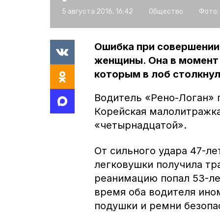
5 августа 2016, 16:42
Общество
Фото:
Ошибка при совершении
женщины. Она в момент 
которым в лоб столкну
Водитель «Рено-Логан» п
Корейская малолитражка
«четырнадцатой».
От сильного удара 47-л
легковушки получила тр
реанимацию попал 53-ле
время оба водителя ино
подушки и ремни безопа