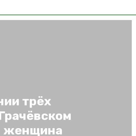
нии трёх
 Грачёвском
а женщина