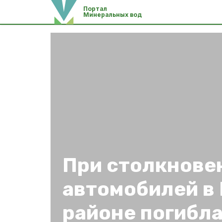
Портал
Минеральных вод
При столкнове
автомобилей в
районе погибл