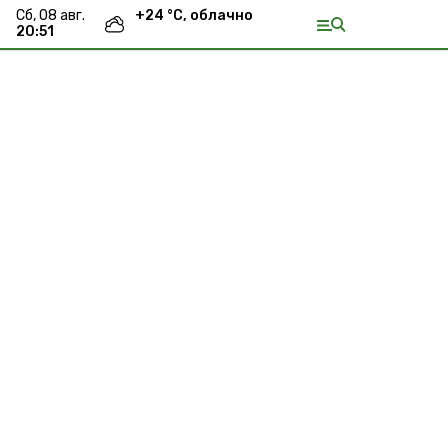
сб, 08 авг.
+
24
°С,
облачно
20:51